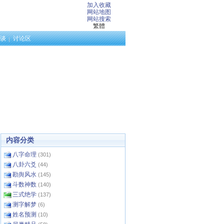
加入收藏
网站地图
网站搜索
繁體
谈
讨论区
内容分类
八字命理
(301)
八卦六爻
(44)
勘舆风水
(145)
斗数神数
(140)
三式绝学
(137)
测字解梦
(6)
姓名预测
(10)