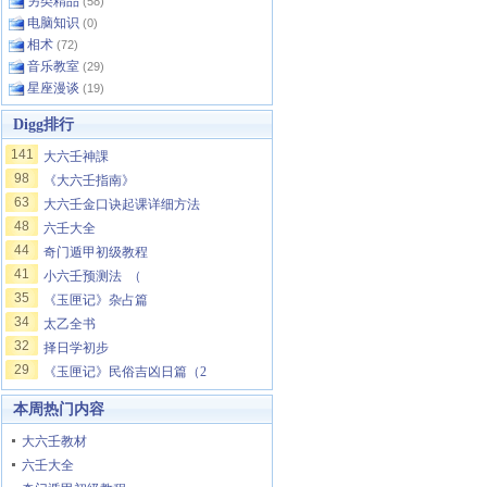
另类精品
(58)
电脑知识
(0)
相术
(72)
音乐教室
(29)
星座漫谈
(19)
Digg排行
141
大六壬神課
98
《大六壬指南》
63
大六壬金口诀起课详细方法
48
六壬大全
44
奇门遁甲初级教程
41
小六壬预测法 （
35
《玉匣记》杂占篇
34
太乙全书
32
择日学初步
29
《玉匣记》民俗吉凶日篇（2
本周热门内容
大六壬教材
六壬大全