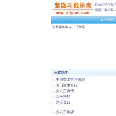
四柱八字排盘
紫微斗数排盘
八字命理
资料库首页
→
三式绝学
三式绝学
中国数术哲学思想
奇门遁甲介绍
大六壬课经
六壬辨疑
六壬金口
大六壬神課