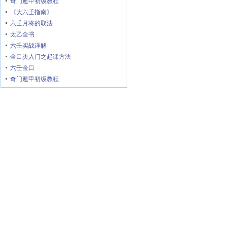
奇门遁甲初级教程
《大六壬指南》
六壬月将的取法
太乙全书
六壬实战详解
金口决入门之起课方法
六壬金口
奇门遁甲初级教程