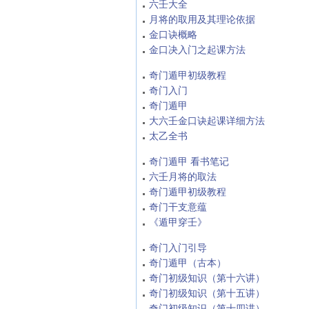
六壬大全
月将的取用及其理论依据
金口诀概略
金口决入门之起课方法
奇门遁甲初级教程
奇门入门
奇门遁甲
大六壬金口诀起课详细方法
太乙全书
奇门遁甲 看书笔记
六壬月将的取法
奇门遁甲初级教程
奇门干支意蕴
《遁甲穿壬》
奇门入门引导
奇门遁甲（古本）
奇门初级知识（第十六讲）
奇门初级知识（第十五讲）
奇门初级知识（第十四讲）