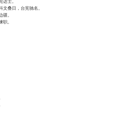
经纶达士。
掌科文叠日，台宪驰名。
守边疆。
膺谏职。
贵。
权。
。
。