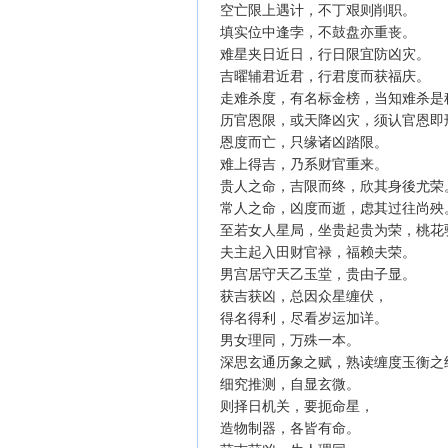
空亡限上遇计，不丁艰则削职。
填实位中逢孛，不鼓盘亦重丧。
难星夹日近日，行日限宜防凶灾。
吉曜辅君近君，行君度而获福庆。
走难杀度，有名标金榜，当知难杀
历官恩限，或天降凶灾，须认官恩
恩度而亡，只缘诸凶踏限。
难上得吉，乃系财官重来。
贵人之命，吉限而终，欣其身後尤
常人之命，凶度而逝，虑其过往尚
至若女人星局，坐贵起贵为荣，桃
夫主起入田财官禄，福赖夫荣。
男宫居守天乙玉堂，贵由子显。
获吉获凶，总因众星缠伏，
得名得利，尽看岁运加详。
男女理同，万殊一本。
深思玄通历象之赋，熟读缠度玉衡
细究推测，自显玄微。
则择日机关，要扼命星，
造物制器，各皆有命。