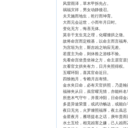
风雷雨泽，草木甲拆先占。
祸福灾祥，男女动静後召。
夫天施而地生，乾行而坤育。
大而元会运世，小而年月日时。
变化无方，悔吝无体。
莫非干支生克之理，化曜缠拱之徵
故将命宫而定根基，以命主而言福
为宫垣为主，斯吉凶之响应无差。
若度主为命，则休咎之游移不验。
先看命宫坐贵坐禄之方，命主居官
次看官文拱夹有力，日月夹照得权
五曜环阳，喜其官命近日。
四馀抱月，专赖月吉有情。
金水夹日命，必有天官拱照，乃是
福禄夹从日，虽官曜无情，亦能科
所患木气守午，并畏冲阳，日命得
多是异途荣显，或武功畅达，或能
夜日无光，火罗缠照福厚，夜土虽
金星夜月，雁塔提名之话，庚年贵
水土互经，相克凶害之嫌，己人凶