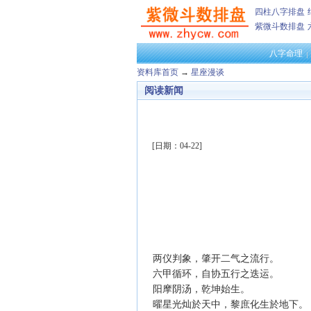
四柱八字排盘
紫微斗数排盘
八字命理
资料库首页
→
星座漫谈
阅读新闻
[日期：04-22]
两仪判象，肇开二气之流行。
六甲循环，自协五行之迭运。
阳摩阴汤，乾坤始生。
曜星光灿於天中，黎庶化生於地下