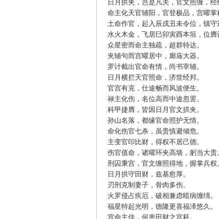
日月拱夹，岂是凡夫，官文照缠，
命主化天官辅阳，官登极品，宫曜
土命作官，起入辰戌丑未令位，镇
水火木金，飞居巳卯寅酉本垣，位
众星密而命主独疏，超群特达。
夹辅句而宫曜居中，廊庙大器。
罗计截出官命有情，尚书宰辅。
日月横拦天官照命，济世经邦。
官宫有克，仕途畅而风波便生。
禄主化伤，名位高而中途忽罢。
科甲捷膺，皆因日月官文拱夹。
孙山名落，都缘官命照护无情。
命化伤官七杀，虽贵慎避倾危。
主变官印比财，得权不居己德。
伤官值命，诸曜环夹高墙，躬当大
刑囚秉宫，官文缠照得地，握掌兵
日月拱守田财，兹基愈厚。
刃刑克制妻子，骨肉多伤。
火罗侵占疾厄，破相兼虑暗病缠绵
福星特起光明，德隆更喜福泽悠久
宫命主佳，何患田财之宫耗。