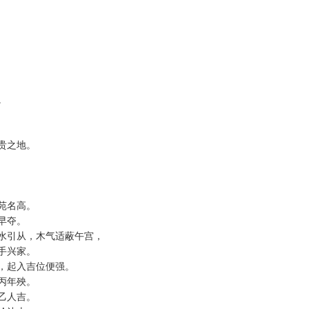
。
寿。
居贵之地。
。
翰苑名高。
名早夺。
金水引从，木气适蔽午宫，
白手兴家。
忌，起入吉位便强。
而丙年殃。
而乙人吉。