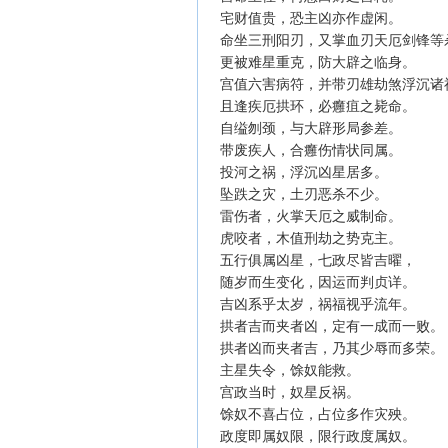
宅财值贵，恐主凶亦作虚闲。
命坐三刑阳刃，又掌血刃天厄剑锋
更被难星重克，防大辟之临身。
宫值六害病符，并带刃雄劫煞浮沉
且逢疾厄拱环，必癰疽之毙命。
自缢刎颈，与大辟形局参差。
带废疾人，合癰伤情状同属。
投河之祸，浮沉凶星居多。
坠跌之灾，土刃恶杀不少。
雷伤者，火掌天厄之威制命。
虎咬者，木值刑劫之势克主。
五行俱属凶星，七政尽皆吉曜，
随岁而生变化，因运而判贞详。
吉凶系乎太岁，祸福视乎流年。
拱者吉而夹者凶，定有一成而一败
拱者凶而夹者吉，乃其少辱而多荣
主星失令，馀奴能救。
宫政当时，奴星反祸。
馀奴不喜占位，占位多作灾殃。
政度即属奴限，限行政度属奴。