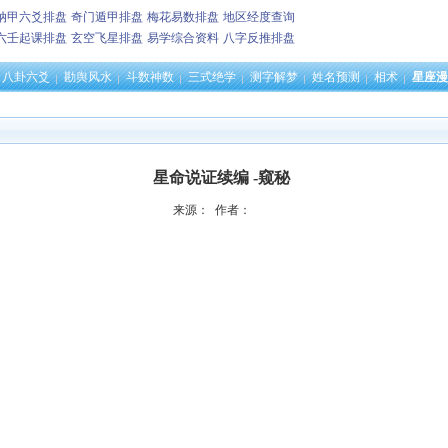
纳甲六爻排盘
奇门遁甲排盘
梅花易数排盘
地区经度查询
六壬起课排盘
玄空飞星排盘
易学综合资料
八字反推排盘
八卦六爻
勘舆风水
斗数神数
三式绝学
测字解梦
姓名预测
相术
星座漫
星命说证续编 -窥秘
来源： 作者：
。