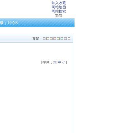
加入收藏
网站地图
网站搜索
繁體
谈
讨论区
背景：
[字体：
大
中
小
]